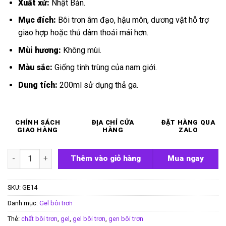
Xuất xứ:
Nhật Bản.
Mục đích:
Bôi trơn âm đạo, hậu môn, dương vật hỗ trợ
giao hợp hoặc thủ dâm thoải mái hơn.
Mùi hương:
Không mùi.
Màu sắc:
Giống tinh trùng của nam giới.
Dung tích:
200ml sử dụng thả ga.
CHÍNH SÁCH
ĐỊA CHỈ CỬA
ĐẶT HÀNG QUA
GIAO HÀNG
HÀNG
ZALO
Gel bôi trơn tinh trùng nhật bản 200ml số lượng
Thêm vào giỏ hàng
Mua ngay
SKU:
GE14
Danh mục:
Gel bôi trơn
Thẻ:
chất bôi trơn
,
gel
,
gel bôi trơn
,
gen bôi trơn