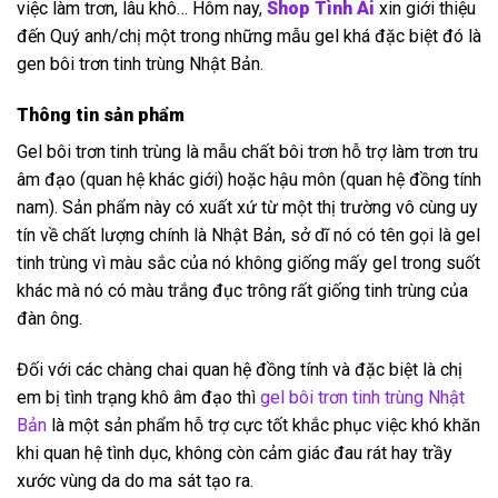
việc làm trơn, lâu khô… Hôm nay,
Shop Tình Ái
xin giới thiệu
đến Quý anh/chị một trong những mẫu gel khá đặc biệt đó là
gen bôi trơn tinh trùng Nhật Bản.
Thông tin sản phẩm
Gel bôi trơn tinh trùng là mẫu chất bôi trơn hỗ trợ làm trơn tru
âm đạo (quan hệ khác giới) hoặc hậu môn (quan hệ đồng tính
nam). Sản phẩm này có xuất xứ từ một thị trường vô cùng uy
tín về chất lượng chính là Nhật Bản, sở dĩ nó có tên gọi là gel
tinh trùng vì màu sắc của nó không giống mấy gel trong suốt
khác mà nó có màu trắng đục trông rất giống tinh trùng của
đàn ông.
Đối với các chàng chai quan hệ đồng tính và đặc biệt là chị
em bị tình trạng khô âm đạo thì
gel bôi trơn tinh trùng Nhật
Bản
là một sản phẩm hỗ trợ cực tốt khắc phục việc khó khăn
khi quan hệ tình dục, không còn cảm giác đau rát hay trầy
xước vùng da do ma sát tạo ra.