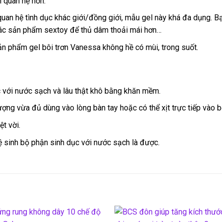
n quan hệ hơn.
quan hệ tình dục khác giới/đồng giới, mẫu gel này khá đa dụng. B
các sản phẩm sextoy để thủ dâm thoải mái hơn…
ản phẩm gel bôi trơn Vanessa không hề có mùi, trong suốt.
 với nước sạch và lâu thật khô bằng khăn mềm.
ợng vừa đủ dùng vào lòng bàn tay hoặc có thể xịt trực tiếp vào b
t vời.
ệ sinh bộ phận sinh dục với nước sạch là được.