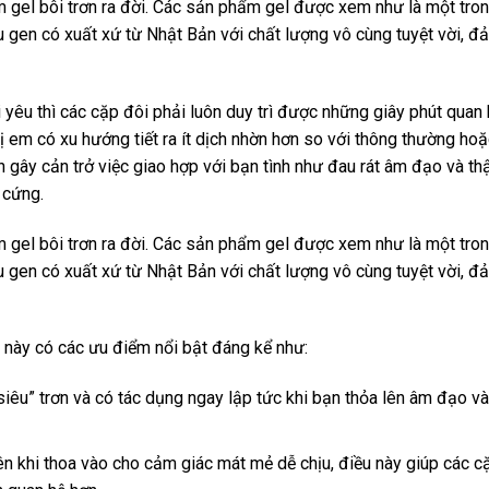
m gel bôi trơn ra đời. Các sản phẩm gel được xem như là một tro
u gen có xuất xứ từ Nhật Bản với chất lượng vô cùng tuyệt vời, 
êu thì các cặp đôi phải luôn duy trì được những giây phút quan hệ
chị em có xu hướng tiết ra ít dịch nhờn hơn so với thông thường h
 gây cản trở việc giao hợp với bạn tình như đau rát âm đạo và thậ
 cứng.
m gel bôi trơn ra đời. Các sản phẩm gel được xem như là một tron
u gen có xuất xứ từ Nhật Bản với chất lượng vô cùng tuyệt vời, 
 này có các ưu điểm nổi bật đáng kể như:
“siêu” trơn và có tác dụng ngay lập tức khi bạn thỏa lên âm đạo v
ên khi thoa vào cho cảm giác mát mẻ dễ chịu, điều này giúp các c