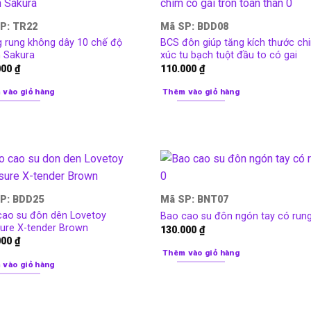
P: TR22
Mã SP: BDD08
g rung không dây 10 chế độ
BCS đôn giúp tăng kích thước ch
n Sakura
xúc tu bạch tuột đầu to có gai
000
₫
110.000
₫
 vào giỏ hàng
Thêm vào giỏ hàng
P: BDD25
Mã SP: BNT07
cao su đôn dên Lovetoy
Bao cao su đôn ngón tay có run
sure X-tender Brown
130.000
₫
000
₫
Thêm vào giỏ hàng
 vào giỏ hàng