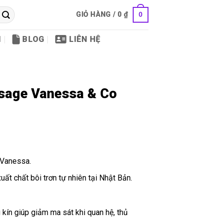
GIỎ HÀNG /
0
₫
0
I
BLOG
LIÊN HỆ
ssage Vanessa & Co
 Vanessa.
uất chất bôi trơn tự nhiên tại Nhật Bản.
kín giúp giảm ma sát khi quan hệ, thủ