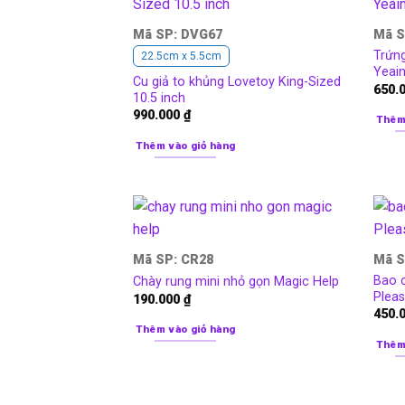
Mã SP: DVG67
Mã S
Trứn
22.5cm x 5.5cm
Yeai
Cu giả to khủng Lovetoy King-Sized
650.
10.5 inch
990.000
₫
Thêm
Thêm vào giỏ hàng
Mã SP: CR28
Mã S
Bao 
Chày rung mini nhỏ gọn Magic Help
Plea
190.000
₫
450.
Thêm vào giỏ hàng
Thêm