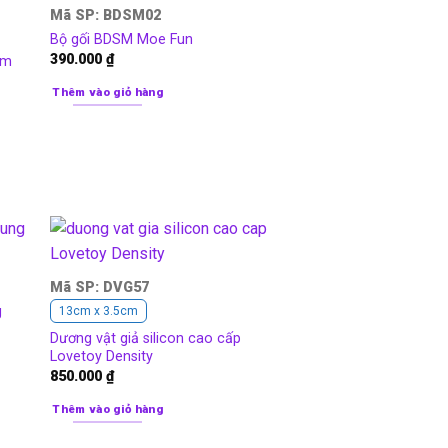
Mã SP: BDSM02
Bộ gối BDSM Moe Fun
390.000
₫
im
Thêm vào giỏ hàng
Mã SP: DVG57
g
13cm x 3.5cm
Dương vật giả silicon cao cấp
Lovetoy Density
850.000
₫
Thêm vào giỏ hàng