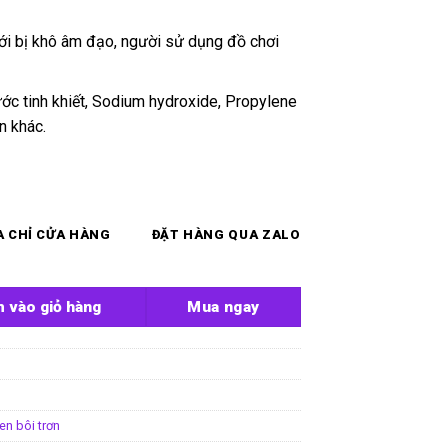
i bị khô âm đạo, người sử dụng đồ chơi
c tinh khiết, Sodium hydroxide, Propylene
n khác.
A CHỈ CỬA HÀNG
ĐẶT HÀNG QUA ZALO
 & Co 200ml số lượng
 vào giỏ hàng
Mua ngay
en bôi trơn