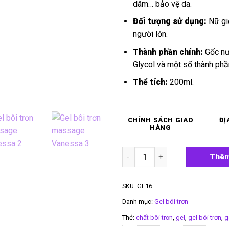
dâm… bảo vệ da.
Đối tượng sử dụng:
Nữ giớ
người lớn.
Thành phần chính:
Gốc nướ
Glycol và một số thành phầ
Thể tích:
200ml.
CHÍNH SÁCH GIAO
ĐỊ
HÀNG
Gel bôi trơn massage Vanessa
Thêm
SKU:
GE16
Danh mục:
Gel bôi trơn
Thẻ:
chất bôi trơn
,
gel
,
gel bôi trơn
,
g