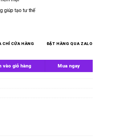
 giúp tạo tư thế
A CHỈ CỬA HÀNG
ĐẶT HÀNG QUA ZALO
ing Skin 7 inch số lượng
 vào giỏ hàng
Mua ngay