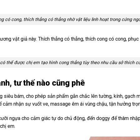
ng có cong, thích thẳng có thẳng nhờ vật liệu linh hoạt trong cứng n
ương vật giả này. Thích thẳng có thẳng, thích cong có cong, phục
ó thể được chị em tạo hình cong thẳng tùy theo nhu cầu sở thích c
nh, tư thế nào cũng phê
ng siêu bám, cho phép sản phẩm gắn chắc lên tường, kính, gạch m
để cảm nhận sự vuốt ve, massage êm ái vùng chậu, tận hưởng trọ
ừ cưỡi ngựa cho cảm giác tự do chủ động, đến doggy để thâm nhậ
 chị em.