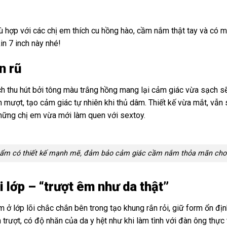
ù hợp với các chị em thích cu hồng hào, cầm nắm thật tay và có m
in 7 inch này nhé!
n rũ
nch thu hút bởi tông màu trắng hồng mang lại cảm giác vừa sạch s
 mượt, tạo cảm giác tự nhiên khi thủ dâm. Thiết kế vừa mắt, vẫn
những chị em vừa mới làm quen với sextoy.
ẩm có thiết kế mạnh mẽ, đảm bảo cảm giác cầm nắm thỏa mãn cho
 lớp – “trượt êm như da thật”
 ở lớp lõi chắc chắn bên trong tạo khung rắn rỏi, giữ form ổn đị
trượt, có độ nhăn của da y hệt như khi làm tình với đàn ông thực 