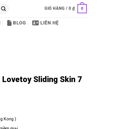
GIỎ HÀNG /
0
₫
0
I
BLOG
LIÊN HỆ
 Lovetoy Sliding Skin 7
g Kong )
ớp mềm mại