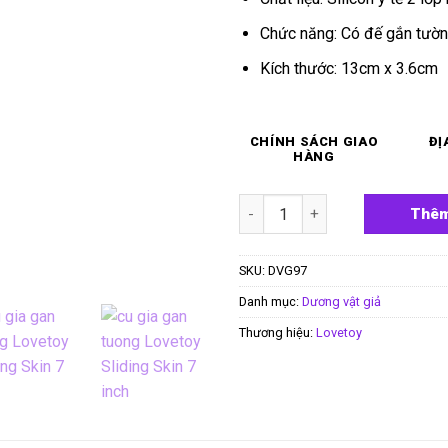
Chức năng: Có đế gắn tường
Kích thước: 13cm x 3.6cm
CHÍNH SÁCH GIAO
ĐỊ
HÀNG
Cu giả gắn tường Lovetoy Slid
Thêm
SKU:
DVG97
Danh mục:
Dương vật giả
Thương hiệu:
Lovetoy