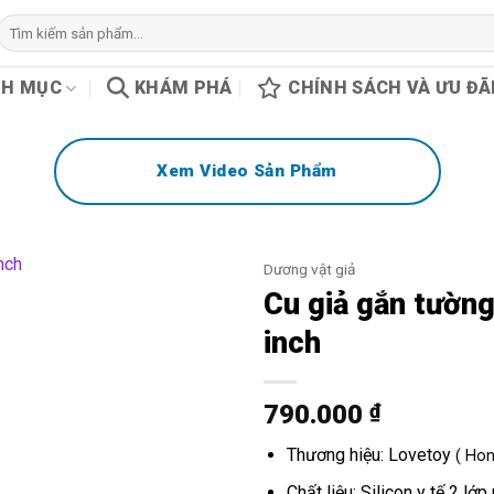
Tìm
kiếm:
H MỤC
KHÁM PHÁ
CHÍNH SÁCH VÀ ƯU ĐÃ
Xem Video Sản Phẩm
Dương vật giả
Cu giả gắn tường
inch
790.000
₫
Thương hiệu: Lovetoy
( Hon
Chất liệu: Silicon y tế 2 l