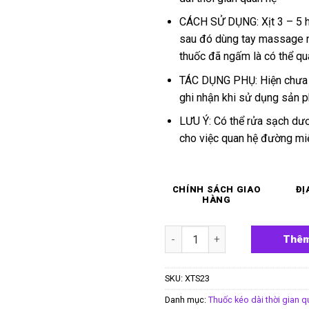
CÁCH SỬ DỤNG: Xịt 3 – 5 h
sau đó dùng tay massage n
thuốc đã ngấm là có thể qu
TÁC DỤNG PHỤ: Hiện chưa
ghi nhận khi sử dụng sản 
LƯU Ý: Có thể rửa sạch dươ
cho việc quan hệ đường miệ
CHÍNH SÁCH GIAO
ĐỊ
HÀNG
Chai xịt chống xuất tinh sớm 
Thêm
SKU:
XTS23
Danh mục:
Thuốc kéo dài thời gian q