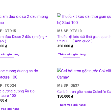
P: CTD15
Mã SP: XTS10
âm đạo Diose 2 đầu ( miệng –
Thuốc xịt kéo dài thời gian quan 
ạo )
Stud 100 ( Anh quốc )
000
₫
350.000
₫
 vào giỏ hàng
Thêm vào giỏ hàng
P: TCD24
Mã SP: GE37
c cường dương Ấn Độ
Gel bôi trơn gốc nước Cokelife 
tcure 100
150.000
₫
000
₫
Thêm vào giỏ hàng
 vào giỏ hàng