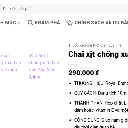
Tìm
kiếm:
H MỤC
KHÁM PHÁ
CHÍNH SÁCH VÀ ƯU ĐÃ
Thuốc kéo dài thời gian quan hệ
Chai xịt chống x
290.000
₫
THƯƠNG HIỆU: Royal Brand
QUY CÁCH: Dung tích 10ml 
THÀNH PHẦN: Hợp chất Lido
dâm hoắc, vitamin E và một
CÔNG DỤNG: Giúp nam giới 
dài thời gian quan hệ