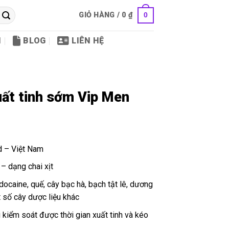
GIỎ HÀNG /
0
₫
0
I
BLOG
LIÊN HỆ
uất tinh sớm Vip Men
 – Việt Nam
– dạng chai xịt
caine, quế, cây bạc hà, bạch tật lê, dương
 số cây dược liệu khác
kiểm soát được thời gian xuất tinh và kéo