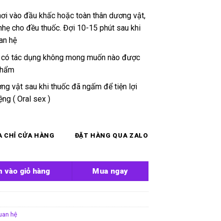
ơi vào đầu khấc hoặc toàn thân dương vật,
hẹ cho đều thuốc. Đợi 10-15 phút sau khi
an hệ
 có tác dụng không mong muốn nào được
phẩm
ng vật sau khi thuốc đã ngấm để tiện lợi
ng ( Oral sex )
A CHỈ CỬA HÀNG
ĐẶT HÀNG QUA ZALO
Vip Men số lượng
 vào giỏ hàng
Mua ngay
uan hệ