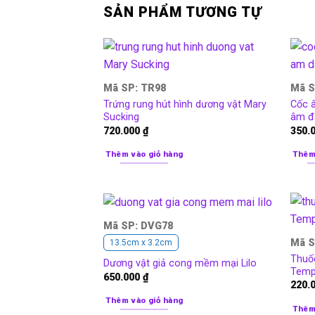
SẢN PHẨM TƯƠNG TỰ
Mã SP: TR98
Mã S
Trứng rung hút hình dương vật Mary
Cốc 
Sucking
âm đ
720.000
₫
350.
Thêm vào giỏ hàng
Thêm
Mã SP: DVG78
Mã S
13.5cm x 3.2cm
Thuố
Dương vật giả cong mềm mại Lilo
Temp
650.000
₫
220.
Thêm vào giỏ hàng
Thêm