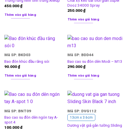
Chai xịt kéo dài thời gian Super
Trứng rung hình tinh trùng Alwup
Dooz 34000 Spray
450.000
₫
250.000
₫
Thêm vào giỏ hàng
Thêm vào giỏ hàng
Mã SP: BKD03
Mã SP: BDD44
Bao đôn khúc đầu răng sói
Bao cao su đôn dên Modi – M13
90.000
₫
290.000
₫
Thêm vào giỏ hàng
Thêm vào giỏ hàng
Mã SP: BNT09
Mã SP: DVG112
Bao cao su đôn dên ngón tay A-
13cm x 3.6cm
spot 4
Dương vật giả gắn tường Sliding
100.000
₫