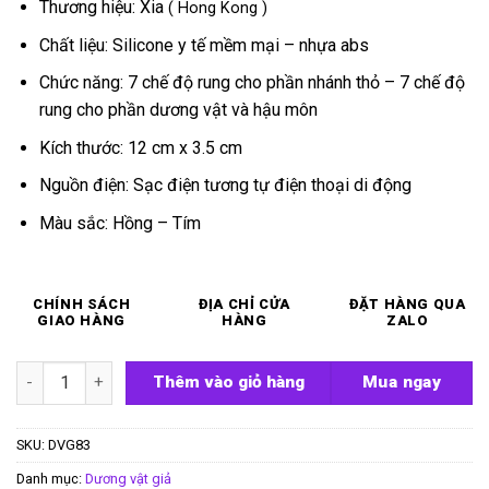
Thương hiệu: Xia
( Hong Kong )
Chất liệu: Silicone y tế mềm mại – nhựa abs
Chức năng: 7 chế độ rung cho phần nhánh thỏ – 7 chế độ
rung cho phần dương vật và hậu môn
Kích thước: 12 cm x 3.5 cm
Nguồn điện: Sạc điện tương tự điện thoại di động
Màu sắc: Hồng – Tím
CHÍNH SÁCH
ĐỊA CHỈ CỬA
ĐẶT HÀNG QUA
GIAO HÀNG
HÀNG
ZALO
Cu giả rung 3 nhánh Xia Aole số lượng
Thêm vào giỏ hàng
Mua ngay
SKU:
DVG83
Danh mục:
Dương vật giả