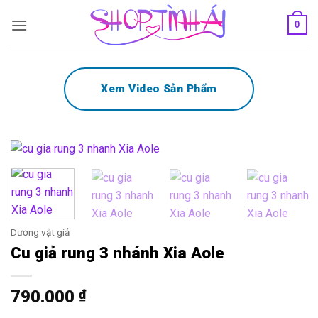
Bỏ
0
qua
nội
dung
Xem Video Sản Phẩm
Dương vật giả
Cu giả rung 3 nhánh Xia Aole
790.000
₫