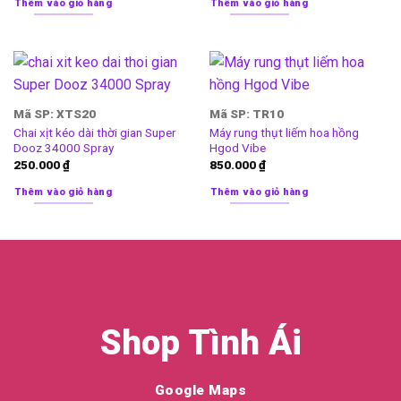
Thêm vào giỏ hàng
Thêm vào giỏ hàng
Mã SP: XTS20
Mã SP: TR10
Chai xịt kéo dài thời gian Super
Máy rung thụt liếm hoa hồng
Dooz 34000 Spray
Hgod Vibe
250.000
₫
850.000
₫
Thêm vào giỏ hàng
Thêm vào giỏ hàng
Shop Tình Ái
Google Maps