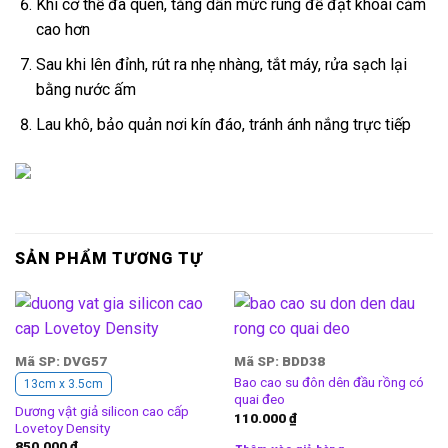
Khi cơ thể đã quen, tăng dần mức rung để đạt khoái cảm
cao hơn
Sau khi lên đỉnh, rút ra nhẹ nhàng, tắt máy, rửa sạch lại
bằng nước ấm
Lau khô, bảo quản nơi kín đáo, tránh ánh nắng trực tiếp
SẢN PHẨM TƯƠNG TỰ
Mã SP: DVG57
Mã SP: BDD38
Bao cao su đôn dên đầu rồng có
13cm x 3.5cm
quai đeo
Dương vật giả silicon cao cấp
110.000
₫
Lovetoy Density
850.000
₫