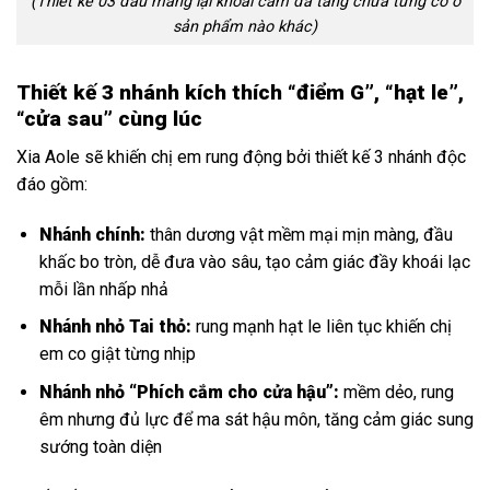
(Thiết kế 03 đầu mang lại khoái cảm đa tầng chưa từng có ở
sản phẩm nào khác)
Thiết kế 3 nhánh kích thích “điểm G”, “hạt le”,
“cửa sau” cùng lúc
Xia Aole sẽ khiến chị em rung động bởi thiết kế 3 nhánh độc
đáo gồm:
Nhánh chính:
thân dương vật mềm mại mịn màng, đầu
khấc bo tròn, dễ đưa vào sâu, tạo cảm giác đầy khoái lạc
mỗi lần nhấp nhả
Nhánh nhỏ Tai thỏ:
rung mạnh hạt le liên tục khiến chị
em co giật từng nhịp
Nhánh nhỏ “Phích cắm cho cửa hậu”:
mềm dẻo, rung
êm nhưng đủ lực để ma sát hậu môn, tăng cảm giác sung
sướng toàn diện