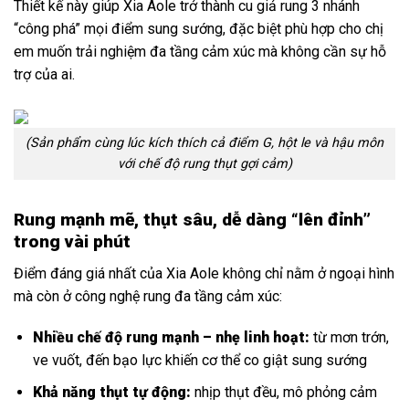
Thiết kế này giúp Xia Aole trở thành cu giả rung 3 nhánh
“công phá” mọi điểm sung sướng, đặc biệt phù hợp cho chị
em muốn trải nghiệm đa tầng cảm xúc mà không cần sự hỗ
trợ của ai.
(Sản phẩm cùng lúc kích thích cả điểm G, hột le và hậu môn
với chế độ rung thụt gợi cảm)
Rung mạnh mẽ, thụt sâu, dễ dàng “lên đỉnh”
trong vài phút
Điểm đáng giá nhất của Xia Aole không chỉ nằm ở ngoại hình
mà còn ở công nghệ rung đa tầng cảm xúc:
Nhiều chế độ rung mạnh – nhẹ linh hoạt:
từ mơn trớn,
ve vuốt, đến bạo lực khiến cơ thể co giật sung sướng
Khả năng thụt tự động:
nhịp thụt đều, mô phỏng cảm