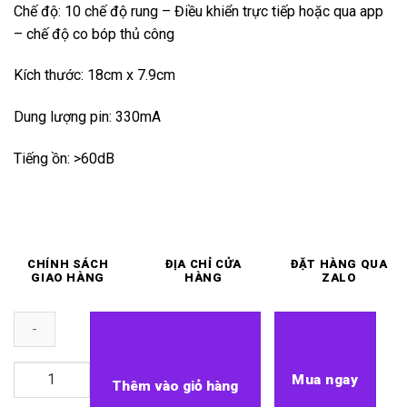
Chế độ: 10 chế độ rung – Điều khiển trực tiếp hoặc qua app
– chế độ co bóp thủ công
Kích thước: 18cm x 7.9cm
Dung lượng pin: 330mA
Tiếng ồn: >60dB
CHÍNH SÁCH
ĐỊA CHỈ CỬA
ĐẶT HÀNG QUA
GIAO HÀNG
HÀNG
ZALO
Cốc
Mua ngay
Thêm vào giỏ hàng
tự