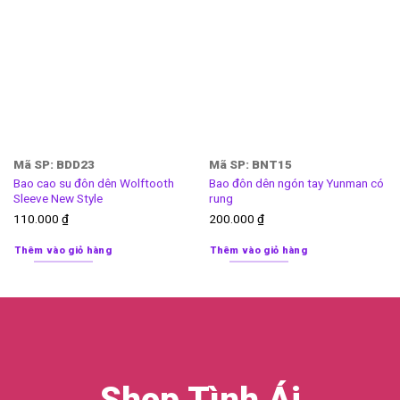
Mã SP: BDD23
Mã SP: BNT15
Bao cao su đôn dên Wolftooth
Bao đôn dên ngón tay Yunman có
Sleeve New Style
rung
110.000
₫
200.000
₫
Thêm vào giỏ hàng
Thêm vào giỏ hàng
Shop Tình Ái